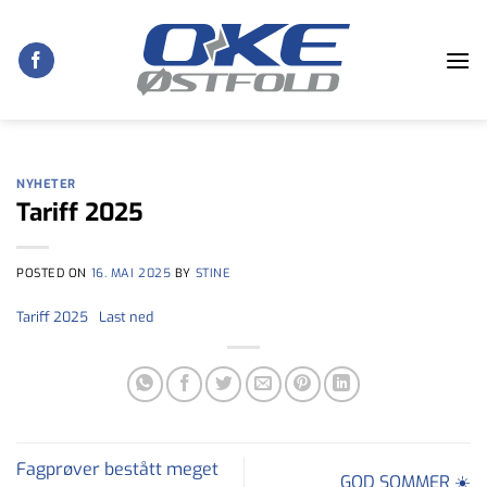
Skip
to
content
NYHETER
Tariff 2025
POSTED ON
16. MAI 2025
BY
STINE
Tariff 2025
Last ned
Fagprøver bestått meget
GOD SOMMER ☀️