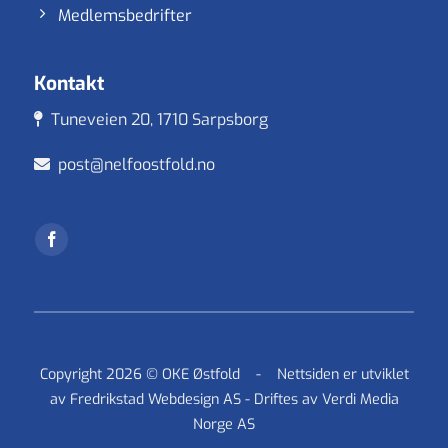
Medlemsbedrifter
Denne nettsiden bruker cookies
Kontakt
Vi bruker informasjonskapsler for å forbedre
Tuneveien 20, 1710 Sarpsborg
brukeropplevelsen på nettstedet vårt og for personlig
tilpasning av annonser. Ved å fortsette å bruke dette
post@nelfoostfold.no
nettstedet samtykker du til vår bruk av
informasjonskapsler.
Avvis alle cookies
Godkjenn alle
Copyright 2026 © OKE Østfold -
Nettsiden er utviklet
av
Fredrikstad Webdesign AS
- Driftes av
Verdi Media
Norge AS
Les mer