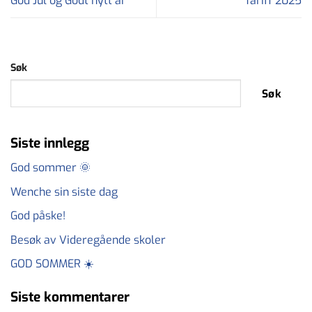
God Jul og Godt nytt år
Tariff 2025
Søk
Søk
Siste innlegg
God sommer 🌞
Wenche sin siste dag
God påske!
Besøk av Videregående skoler
GOD SOMMER ☀️
Siste kommentarer