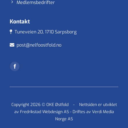
Medlemsbedrifter
Denne nettsiden bruker cookies
Kontakt
Vi bruker informasjonskapsler for å forbedre
Tuneveien 20, 1710 Sarpsborg
brukeropplevelsen på nettstedet vårt og for personlig
tilpasning av annonser. Ved å fortsette å bruke dette
post@nelfoostfold.no
nettstedet samtykker du til vår bruk av
informasjonskapsler.
Avvis alle cookies
Godkjenn alle
Copyright 2026 © OKE Østfold -
Nettsiden er utviklet
av
Fredrikstad Webdesign AS
- Driftes av
Verdi Media
Norge AS
Les mer