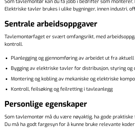
Som tavlemontør kan du få jobb i bedrifter som monterer, k
Vi bruk
Elektriske tavler brukes i ulike bygninger, innen industri, o
nettste
bruke d
Sentrale arbeidsoppgaver
Avvi
Tavlemontørfaget er svært omfangsrikt, med arbeidsoppg
kontroll.
Planlegging og gjennomføring av arbeidet ut fra aktuell
Bygging av elektriske tavler for distribusjon, styring o
Montering og kobling av mekaniske og elektriske kompon
Kontroll, feilsøking og feilretting i tavleanlegg
Personlige egenskaper
Som tavlemontør må du være nøyaktig, ha gode praktiske fer
Du må ha godt fargesyn for å kunne bruke relevante kode